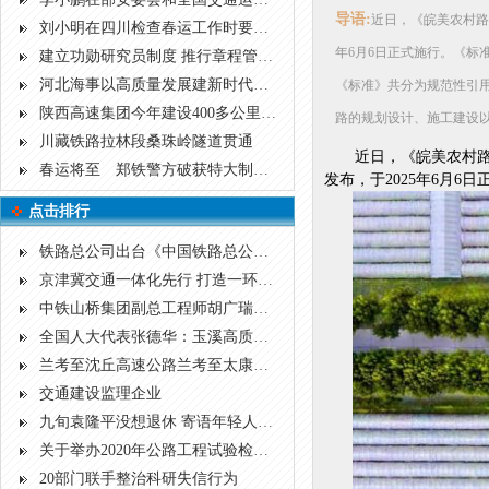
导语:
近日，《皖美农村路建
刘小明在四川检查春运工作时要求提高政治站位 认真整改问题 切实保障安全
年6月6日正式施行。《
建立功勋研究员制度 推行章程管理 部公路院深化改革创新打造世界一流科研院
河北海事以高质量发展建新时代强局
《标准》共分为规范性引
陕西高速集团今年建设400多公里高速
路的规划设计、施工建设以
川藏铁路拉林段桑珠岭隧道贯通
近日，《皖美农村路建
春运将至 郑铁警方破获特大制贩假火车票案
发布，于2025年6月
点击排行
铁路总公司出台《中国铁路总公司关于规范非控股合资铁路建设项目管理的指导意见》
京津冀交通一体化先行 打造一环六射公路大通道
中铁山桥集团副总工程师胡广瑞荣获“十大桥梁人物”称号
全国人大代表张德华：玉溪高质量发展的基础在交通
兰考至沈丘高速公路兰考至太康段环境影响评价第一次公示
交通建设监理企业
九旬袁隆平没想退休 寄语年轻人：向前看不要向钱看
关于举办2020年公路工程试验检测专业技术人员 职业资格考前培训（精讲班）的通知
20部门联手整治科研失信行为