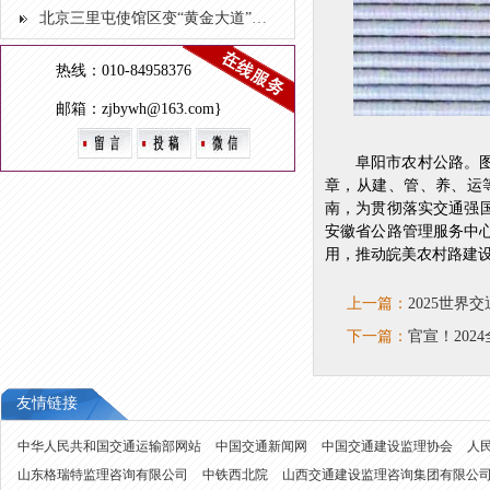
北京三里屯使馆区变“黄金大道” 最美秋景一定来这里看
热线：010-84958376
邮箱：zjbywh@163.com}
阜阳市农村公路。
章，从建、管、养、运
南，为贯彻落实交通强
安徽省公路管理服务中
用，推动皖美农村路建
上一篇：
2025世
下一篇：
官宣！2024
友情链接
中华人民共和国交通运输部网站
中国交通新闻网
中国交通建设监理协会
人
山东格瑞特监理咨询有限公司
中铁西北院
山西交通建设监理咨询集团有限公