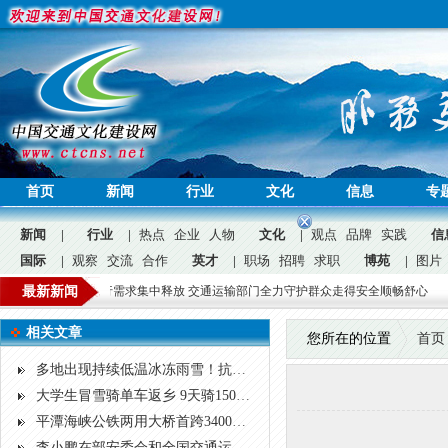
首页
新闻
行业
文化
信息
专
新闻
|
行业
|
热点
企业
人物
文化
|
观点
品牌
实践
信
国际
|
观察
交流
合作
英才
|
职场
招聘
求职
博苑
|
图片
公益
友旅游度假出行需求集中释放 交通运输部门全力守护群众走得安全顺畅舒心
最新新闻
广东千
问答
广告
招聘
|
相关文章
您所在的位置
首页
多地出现持续低温冰冻雨雪！抗冰除雪 交通人在路上
大学生冒雪骑单车返乡 9天骑1500公里安全到家
平潭海峡公铁两用大桥首跨3400吨钢桁梁海上成功架设
李小鹏在部安委会和全国交通运输安全生产视频会上强调 以习近平新时代中国特色社会主义思想为指导 为开启交通强国建设新征程提供可靠安全保障