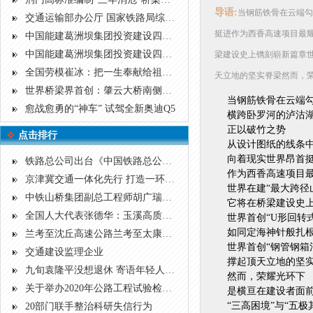
导语:
当钢筋铁骨在云端勾
交通运输部办公厅 国家铁路局综合司 国铁集团办公厅关于印发船舶碰撞桥梁隐患治理三年行动实施方案的通知
挺进作为西香高速项目最
中国能建葛洲坝集团投资建设四川巴万高速公路全线120座桥梁全部贯通
中国能建葛洲坝集团投资建设四川巴万高速公路全线120座桥梁全部贯通
梁建设史上镌刻崭新篇章世
全国劳模崔冰：把一生奉献给祖国的桥梁设计事业
天立地的坚实脊梁然而，荣
世界桥梁界首创：肇云大桥南侧锚碇创新性采用的“通道锚”方案
当钢筋铁骨在云端
愈战愈勇的“神车” 试驾全新奥迪Q5
横跨卧罗河的泸沽
正以破竹之势
点击排行
从设计图纸的线条
向着现实世界昂首
铁路总公司出台《中国铁路总公司关于规范非控股合资铁路建设项目管理的指导意见》
作为西香高速项目
京津冀交通一体化先行 打造一环六射公路大通道
世界在建“最大跨径
中铁山桥集团副总工程师胡广瑞荣获“十大桥梁人物”称号
它将在桥梁建设史
全国人大代表张德华：玉溪高质量发展的基础在交通
世界首创“U形回转
如同定海神针般扎
兰考至沈丘高速公路兰考至太康段环境影响评价第一次公示
世界首创“钢管钢箱
交通建设监理企业
撑起顶天立地的坚
九旬袁隆平没想退休 寄语年轻人：向前看不要向钱看
然而，荣耀光环下
关于举办2020年公路工程试验检测专业技术人员 职业资格考前培训（精讲班）的通知
是横亘在建设者面
“三高困境”与“五极
20部门联手整治科研失信行为