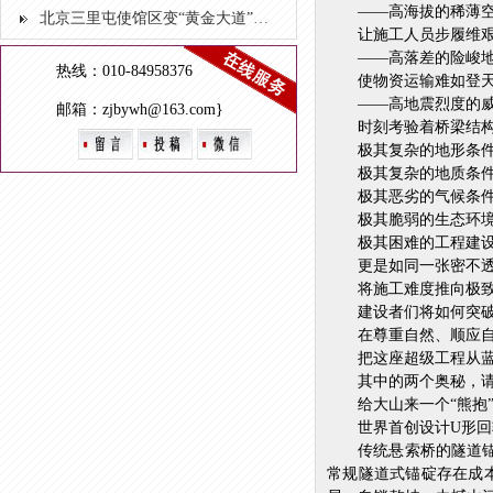
——高海拔的稀薄
北京三里屯使馆区变“黄金大道” 最美秋景一定来这里看
让施工人员步履维
——高落差的险峻
热线：010-84958376
使物资运输难如登
——高地震烈度的
邮箱：zjbywh@163.com}
时刻考验着桥梁结
极其复杂的地形条
极其复杂的地质条
极其恶劣的气候条
极其脆弱的生态环
极其困难的工程建
更是如同一张密不
将施工难度推向极
建设者们将如何突
在尊重自然、顺应
把这座超级工程从
其中的两个奥秘，
给大山来一个“熊抱
世界首创设计U形
传统悬索桥的隧道
常规隧道式锚碇存在成