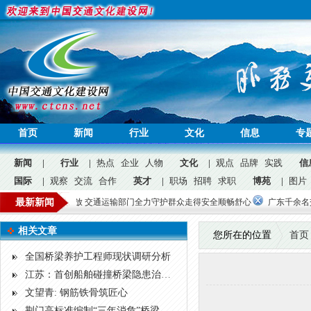
首页
新闻
行业
文化
信息
专
新闻
|
行业
|
热点
企业
人物
文化
|
观点
品牌
实践
信
国际
|
观察
交流
合作
英才
|
职场
招聘
求职
博苑
|
图片
公益
需求集中释放 交通运输部门全力守护群众走得安全顺畅舒心
最新新闻
广东千余名交通建设者
问答
广告
招聘
|
相关文章
您所在的位置
首页
全国桥梁养护工程师现状调研分析
江苏：首创船舶碰撞桥梁隐患治理“就医六步疗法”
文望青: 钢筋铁骨筑匠心
荆门高标准编制“三年消危”桥梁改造方案